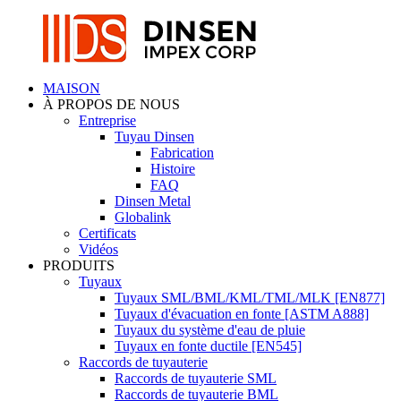
MAISON
À PROPOS DE NOUS
Entreprise
Tuyau Dinsen
Fabrication
Histoire
FAQ
Dinsen Metal
Globalink
Certificats
Vidéos
PRODUITS
Tuyaux
Tuyaux SML/BML/KML/TML/MLK [EN877]
Tuyaux d'évacuation en fonte [ASTM A888]
Tuyaux du système d'eau de pluie
Tuyaux en fonte ductile [EN545]
Raccords de tuyauterie
Raccords de tuyauterie SML
Raccords de tuyauterie BML