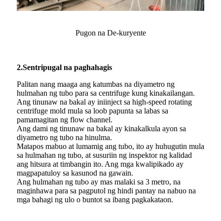
Pugon na De-kuryente
2.
Sentripugal na paghahagis
Palitan nang maaga ang katumbas na diyametro ng
hulmahan ng tubo para sa centrifuge kung kinakailangan.
Ang tinunaw na bakal ay iniinject sa high-speed rotating
centrifuge mold mula sa loob papunta sa labas sa
pamamagitan ng flow channel.
Ang dami ng tinunaw na bakal ay kinakalkula ayon sa
diyametro ng tubo na hinulma.
Matapos mabuo at lumamig ang tubo, ito ay huhugutin mula
sa hulmahan ng tubo, at susuriin ng inspektor ng kalidad
ang hitsura at timbangin ito. Ang mga kwalipikado ay
magpapatuloy sa kasunod na gawain.
Ang hulmahan ng tubo ay mas malaki sa 3 metro, na
maginhawa para sa pagputol ng hindi pantay na nabuo na
mga bahagi ng ulo o buntot sa ibang pagkakataon.