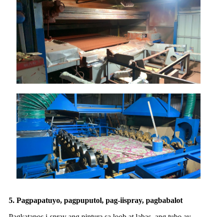
5. Pagpapatuyo, pagpuputol, pag-iispray, pagbabalot
Pagkatapos i-spray ang pintura sa loob at labas, ang tubo ay