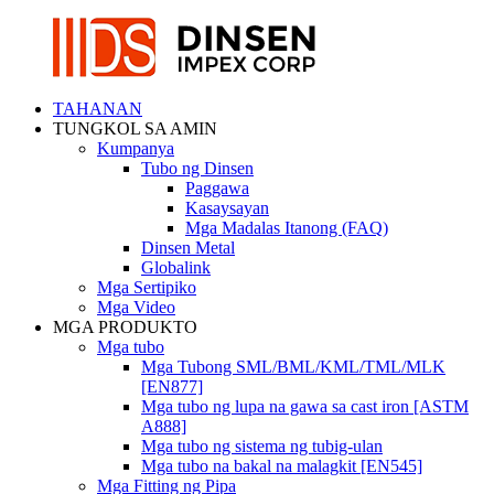
TAHANAN
TUNGKOL SA AMIN
Kumpanya
Tubo ng Dinsen
Paggawa
Kasaysayan
Mga Madalas Itanong (FAQ)
Dinsen Metal
Globalink
Mga Sertipiko
Mga Video
MGA PRODUKTO
Mga tubo
Mga Tubong SML/BML/KML/TML/MLK
[EN877]
Mga tubo ng lupa na gawa sa cast iron [ASTM
A888]
Mga tubo ng sistema ng tubig-ulan
Mga tubo na bakal na malagkit [EN545]
Mga Fitting ng Pipa