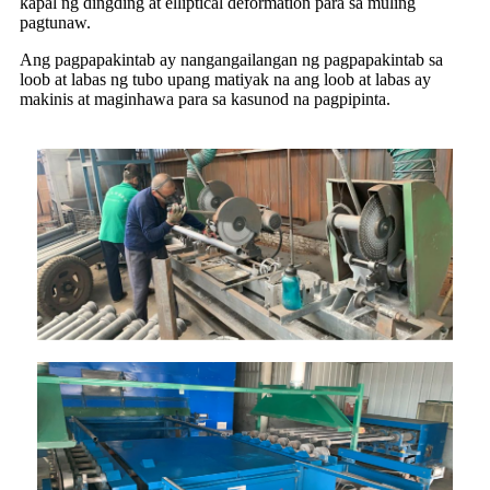
kapal ng dingding at elliptical deformation para sa muling
pagtunaw.
Ang pagpapakintab ay nangangailangan ng pagpapakintab sa
loob at labas ng tubo upang matiyak na ang loob at labas ay
makinis at maginhawa para sa kasunod na pagpipinta.