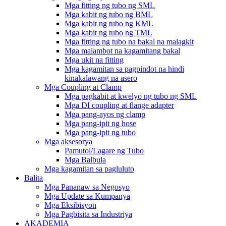
Mga fitting ng tubo ng SML
Mga kabit ng tubo ng BML
Mga kabit ng tubo ng KML
Mga kabit ng tubo ng TML
Mga fitting ng tubo na bakal na malagkit
Mga malambot na kagamitang bakal
Mga ukit na fitting
Mga kagamitan sa pagpindot na hindi
kinakalawang na asero
Mga Coupling at Clamp
Mga pagkabit at kwelyo ng tubo ng SML
Mga DI coupling at flange adapter
Mga pang-ayos ng clamp
Mga pang-ipit ng hose
Mga pang-ipit ng tubo
Mga aksesorya
Pamutol/Lagare ng Tubo
Mga Balbula
Mga kagamitan sa pagluluto
Balita
Mga Pananaw sa Negosyo
Mga Update sa Kumpanya
Mga Eksibisyon
Mga Pagbisita sa Industriya
AKADEMIA