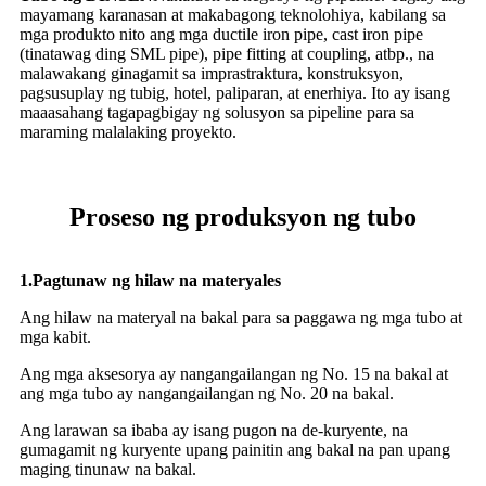
mayamang karanasan at makabagong teknolohiya, kabilang sa
mga produkto nito ang mga ductile iron pipe, cast iron pipe
(tinatawag ding SML pipe), pipe fitting at coupling, atbp., na
malawakang ginagamit sa imprastraktura, konstruksyon,
pagsusuplay ng tubig, hotel, paliparan, at enerhiya. Ito ay isang
maaasahang tagapagbigay ng solusyon sa pipeline para sa
maraming malalaking proyekto.
Proseso ng produksyon ng tubo
1.
Pagtunaw ng hilaw na materyales
Ang hilaw na materyal na bakal para sa paggawa ng mga tubo at
mga kabit.
Ang mga aksesorya ay nangangailangan ng No. 15 na bakal at
ang mga tubo ay nangangailangan ng No. 20 na bakal.
Ang larawan sa ibaba ay isang pugon na de-kuryente, na
gumagamit ng kuryente upang painitin ang bakal na pan upang
maging tinunaw na bakal.