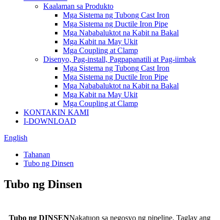
Kaalaman sa Produkto
Mga Sistema ng Tubong Cast Iron
Mga Sistema ng Ductile Iron Pipe
Mga Nababaluktot na Kabit na Bakal
Mga Kabit na May Ukit
Mga Coupling at Clamp
Disenyo, Pag-install, Pagpapanatili at Pag-iimbak
Mga Sistema ng Tubong Cast Iron
Mga Sistema ng Ductile Iron Pipe
Mga Nababaluktot na Kabit na Bakal
Mga Kabit na May Ukit
Mga Coupling at Clamp
KONTAKIN KAMI
I-DOWNLOAD
English
Tahanan
Tubo ng Dinsen
Tubo ng Dinsen
Tubo ng DINSEN
Nakatuon sa negosyo ng pipeline. Taglay ang