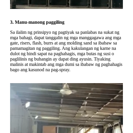
3. Manu-manong paggiling
Sa ilalim ng prinsipyo ng pagtiyak sa panlabas na sukat ng
mga bahagi, dapat tanggalin ng mga manggagawa ang mga
gate, risers, flash, burrs at ang molding sand sa ibabaw sa
pamamagitan ng paggiling. Ang kakulangan ng karne na
dulot ng hindi sapat na paghahagis, mga butas ng susi o
paglilinis ng buhangin ay dapat ding ayusin. Tiyaking
malinis at makintab ang mga dumi sa ibabaw ng paghahagis
bago ang kasunod na pag-spray.