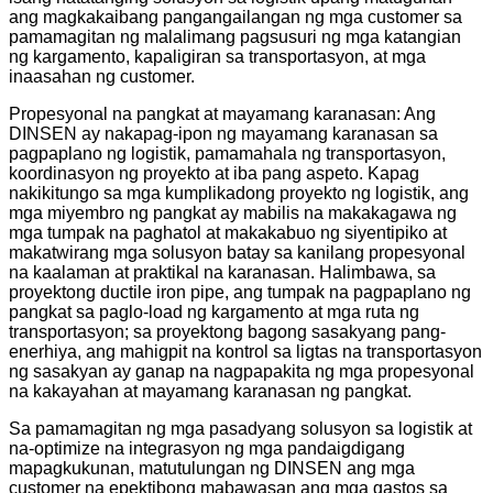
ang magkakaibang pangangailangan ng mga customer sa
pamamagitan ng malalimang pagsusuri ng mga katangian
ng kargamento, kapaligiran sa transportasyon, at mga
inaasahan ng customer.
Propesyonal na pangkat at mayamang karanasan: Ang
DINSEN ay nakapag-ipon ng mayamang karanasan sa
pagpaplano ng logistik, pamamahala ng transportasyon,
koordinasyon ng proyekto at iba pang aspeto. Kapag
nakikitungo sa mga kumplikadong proyekto ng logistik, ang
mga miyembro ng pangkat ay mabilis na makakagawa ng
mga tumpak na paghatol at makakabuo ng siyentipiko at
makatwirang mga solusyon batay sa kanilang propesyonal
na kaalaman at praktikal na karanasan. Halimbawa, sa
proyektong ductile iron pipe, ang tumpak na pagpaplano ng
pangkat sa paglo-load ng kargamento at mga ruta ng
transportasyon; sa proyektong bagong sasakyang pang-
enerhiya, ang mahigpit na kontrol sa ligtas na transportasyon
ng sasakyan ay ganap na nagpapakita ng mga propesyonal
na kakayahan at mayamang karanasan ng pangkat.
Sa pamamagitan ng mga pasadyang solusyon sa logistik at
na-optimize na integrasyon ng mga pandaigdigang
mapagkukunan, matutulungan ng DINSEN ang mga
customer na epektibong mabawasan ang mga gastos sa