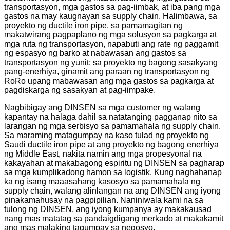
transportasyon, mga gastos sa pag-iimbak, at iba pang mga
gastos na may kaugnayan sa supply chain. Halimbawa, sa
proyekto ng ductile iron pipe, sa pamamagitan ng
makatwirang pagpaplano ng mga solusyon sa pagkarga at
mga ruta ng transportasyon, napabuti ang rate ng paggamit
ng espasyo ng barko at nabawasan ang gastos sa
transportasyon ng yunit; sa proyekto ng bagong sasakyang
pang-enerhiya, ginamit ang paraan ng transportasyon ng
RoRo upang mabawasan ang mga gastos sa pagkarga at
pagdiskarga ng sasakyan at pag-iimpake.
Nagbibigay ang DINSEN sa mga customer ng walang
kapantay na halaga dahil sa natatanging pagganap nito sa
larangan ng mga serbisyo sa pamamahala ng supply chain.
Sa maraming matagumpay na kaso tulad ng proyekto ng
Saudi ductile iron pipe at ang proyekto ng bagong enerhiya
ng Middle East, nakita namin ang mga propesyonal na
kakayahan at makabagong espiritu ng DINSEN sa pagharap
sa mga kumplikadong hamon sa logistik. Kung naghahanap
ka ng isang maaasahang kasosyo sa pamamahala ng
supply chain, walang alinlangan na ang DINSEN ang iyong
pinakamahusay na pagpipilian. Naniniwala kami na sa
tulong ng DINSEN, ang iyong kumpanya ay makakausad
nang mas matatag sa pandaigdigang merkado at makakamit
ang mas malaking tagumpay sa negosyo.