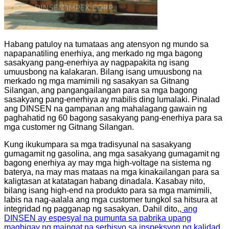
Habang patuloy na tumataas ang atensyon ng mundo sa
napapanatiling enerhiya, ang merkado ng mga bagong
sasakyang pang-enerhiya ay nagpapakita ng isang
umuusbong na kalakaran. Bilang isang umuusbong na
merkado ng mga mamimili ng sasakyan sa Gitnang
Silangan, ang pangangailangan para sa mga bagong
sasakyang pang-enerhiya ay mabilis ding lumalaki. Pinalad
ang DINSEN na gampanan ang mahalagang gawain ng
paghahatid ng 60 bagong sasakyang pang-enerhiya para sa
mga customer ng Gitnang Silangan.
Kung ikukumpara sa mga tradisyunal na sasakyang
gumagamit ng gasolina, ang mga sasakyang gumagamit ng
bagong enerhiya ay may mga high-voltage na sistema ng
baterya, na may mas mataas na mga kinakailangan para sa
kaligtasan at katatagan habang dinadala. Kasabay nito,
bilang isang high-end na produkto para sa mga mamimili,
labis na nag-aalala ang mga customer tungkol sa hitsura at
integridad ng pagganap ng sasakyan. Dahil dito,
, ang
DINSEN ay espesyal na pumunta sa pabrika upang
magbigay ng maingat na serbisyo sa inspeksyon ng kalidad