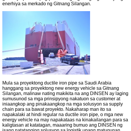
enerhiya sa merkado ng Gitnang Silangan.
Mula sa proyektong ductile iron pipe sa Saudi Arabia
hanggang sa proyektong new energy vehicle sa Gitnang
Silangan, malinaw nating makikita na ang DINSEN ay laging
sumusunod sa mga prinsipyong nakatuon sa customer at
iniaangkop ang pinakaangkop na mga solusyon sa supply
chain para sa bawat proyekto. Nakaharap man ito sa
napakalaki at hindi regular na ductile iron pipe, o mga new
energy vehicle na may napakataas na kinakailangan para sa
kaligtasan at katatagan, maaaring bumuo ang DINSEN ng
isang natatanging solusyon sa logistik upang matugunan