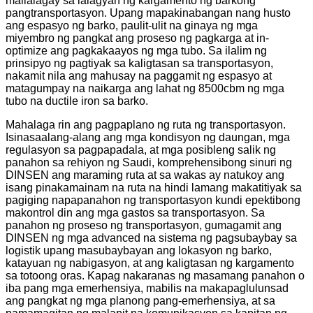
mailalagay sa lalagyan ng kargamento ng barkong
pangtransportasyon. Upang mapakinabangan nang husto
ang espasyo ng barko, paulit-ulit na ginaya ng mga
miyembro ng pangkat ang proseso ng pagkarga at in-
optimize ang pagkakaayos ng mga tubo. Sa ilalim ng
prinsipyo ng pagtiyak sa kaligtasan sa transportasyon,
nakamit nila ang mahusay na paggamit ng espasyo at
matagumpay na naikarga ang lahat ng 8500cbm ng mga
tubo na ductile iron sa barko.
Mahalaga rin ang pagpaplano ng ruta ng transportasyon.
Isinasaalang-alang ang mga kondisyon ng daungan, mga
regulasyon sa pagpapadala, at mga posibleng salik ng
panahon sa rehiyon ng Saudi, komprehensibong sinuri ng
DINSEN ang maraming ruta at sa wakas ay natukoy ang
isang pinakamainam na ruta na hindi lamang makatitiyak sa
pagiging napapanahon ng transportasyon kundi epektibong
makontrol din ang mga gastos sa transportasyon. Sa
panahon ng proseso ng transportasyon, gumagamit ang
DINSEN ng mga advanced na sistema ng pagsubaybay sa
logistik upang masubaybayan ang lokasyon ng barko,
katayuan ng nabigasyon, at ang kaligtasan ng kargamento
sa totoong oras. Kapag nakaranas ng masamang panahon o
iba pang mga emerhensiya, mabilis na makapaglulunsad
ang pangkat ng mga planong pang-emerhensiya, at sa