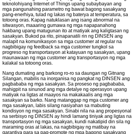
teknolohiyang Internet of Things upang subaybayan ang
mga pangunahing parametro ng bawat bagong sasakyang
pang-enerhiya, tulad ng lakas ng baterya at temperatura, sa
totoong oras. Kapag natuklasan ang isang abnormal na
sitwasyon, maaaring gumawa ng mga napapanahong
hakbang upang matugunan ito at matiyak ang kaligtasan ng
sasakyan. Bukod pa rito, pinapanatili rin ng DINSEN ang
malapit na komunikasyon sa mga customer at regular na
nagbibigay ng feedback sa mga customer tungkol sa
progreso ng transportasyon at katayuan ng sasakyan, upang
maunawaan ng mga customer ang transportasyon ng mga
kalakal sa totoong oras.
Nang dumating ang barkong ro-ro sa daungan ng Gitnang
Silangan, mabilis na inorganisa ng pangkat ng DINSEN ang
pagbababa ng mga sasakyan. Sa proseso ng pagbababa,
mahigpit na sinunod ang mga detalye ng operasyon upang
matiyak na ligtas at maayos na makakaalis ang mga
sasakyan sa barko. Nang matanggap ng mga customer ang
mga sasakyan, labis silang nasiyahan sa mabuting
kondisyon ng mga sasakyan. Sinabi nila na ang propesyonal
na serbisyo ng DINSEN ay hindi lamang tiniyak ang ligtas na
transportasyon ng mga sasakyan, kundi nakatipid din sila ng
maraming oras at lakas, na nagbibigay ng matibay na
garantiya para sa pag-promote ng mga bagong sasakyang