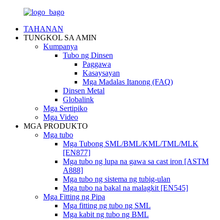
TAHANAN
TUNGKOL SA AMIN
Kumpanya
Tubo ng Dinsen
Paggawa
Kasaysayan
Mga Madalas Itanong (FAQ)
Dinsen Metal
Globalink
Mga Sertipiko
Mga Video
MGA PRODUKTO
Mga tubo
Mga Tubong SML/BML/KML/TML/MLK
[EN877]
Mga tubo ng lupa na gawa sa cast iron [ASTM
A888]
Mga tubo ng sistema ng tubig-ulan
Mga tubo na bakal na malagkit [EN545]
Mga Fitting ng Pipa
Mga fitting ng tubo ng SML
Mga kabit ng tubo ng BML