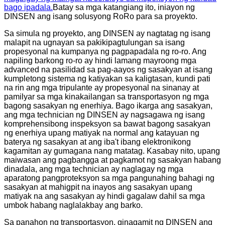
bago ipadala.
Batay sa mga katangiang ito, iniayon ng
DINSEN ang isang solusyong RoRo para sa proyekto.
Sa simula ng proyekto, ang DINSEN ay nagtatag ng isang
malapit na ugnayan sa pakikipagtulungan sa isang
propesyonal na kumpanya ng pagpapadala ng ro-ro. Ang
napiling barkong ro-ro ay hindi lamang mayroong mga
advanced na pasilidad sa pag-aayos ng sasakyan at isang
kumpletong sistema ng katiyakan sa kaligtasan, kundi pati
na rin ang mga tripulante ay propesyonal na sinanay at
pamilyar sa mga kinakailangan sa transportasyon ng mga
bagong sasakyan ng enerhiya. Bago ikarga ang sasakyan,
ang mga technician ng DINSEN ay nagsagawa ng isang
komprehensibong inspeksyon sa bawat bagong sasakyan
ng enerhiya upang matiyak na normal ang katayuan ng
baterya ng sasakyan at ang iba't ibang elektronikong
kagamitan ay gumagana nang matatag. Kasabay nito, upang
maiwasan ang pagbangga at pagkamot ng sasakyan habang
dinadala, ang mga technician ay naglagay ng mga
aparatong pangproteksyon sa mga pangunahing bahagi ng
sasakyan at mahigpit na inayos ang sasakyan upang
matiyak na ang sasakyan ay hindi gagalaw dahil sa mga
umbok habang naglalakbay ang barko.
Sa panahon ng transportasyon, ginagamit ng DINSEN ang