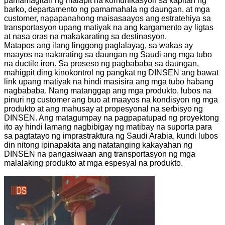
pamamagitan ng malapit na komunikasyon sa kapitan ng
barko, departamento ng pamamahala ng daungan, at mga
customer, napapanahong maisasaayos ang estratehiya sa
transportasyon upang matiyak na ang kargamento ay ligtas
at nasa oras na makakarating sa destinasyon.
Matapos ang ilang linggong paglalayag, sa wakas ay
maayos na nakarating sa daungan ng Saudi ang mga tubo
na ductile iron. Sa proseso ng pagbababa sa daungan,
mahigpit ding kinokontrol ng pangkat ng DINSEN ang bawat
link upang matiyak na hindi masisira ang mga tubo habang
nagbababa. Nang matanggap ang mga produkto, lubos na
pinuri ng customer ang buo at maayos na kondisyon ng mga
produkto at ang mahusay at propesyonal na serbisyo ng
DINSEN. Ang matagumpay na pagpapatupad ng proyektong
ito ay hindi lamang nagbibigay ng matibay na suporta para
sa pagtatayo ng imprastraktura ng Saudi Arabia, kundi lubos
din nitong ipinapakita ang natatanging kakayahan ng
DINSEN na pangasiwaan ang transportasyon ng mga
malalaking produkto at mga espesyal na produkto.