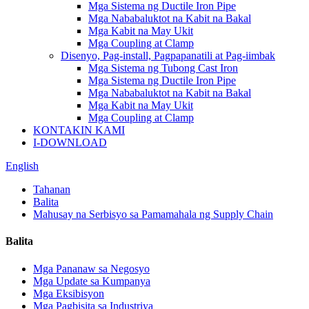
Mga Sistema ng Ductile Iron Pipe
Mga Nababaluktot na Kabit na Bakal
Mga Kabit na May Ukit
Mga Coupling at Clamp
Disenyo, Pag-install, Pagpapanatili at Pag-iimbak
Mga Sistema ng Tubong Cast Iron
Mga Sistema ng Ductile Iron Pipe
Mga Nababaluktot na Kabit na Bakal
Mga Kabit na May Ukit
Mga Coupling at Clamp
KONTAKIN KAMI
I-DOWNLOAD
English
Tahanan
Balita
Mahusay na Serbisyo sa Pamamahala ng Supply Chain
Balita
Mga Pananaw sa Negosyo
Mga Update sa Kumpanya
Mga Eksibisyon
Mga Pagbisita sa Industriya