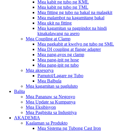
Mga kabit ng tubo ng KML
Mga kabit ng tubo ng TML
Mga fitting ng tubo na bakal na malagkit
Mga malambot na kagamitang bakal
Mga ukit na fitting
Mga kagamitan sa pagpindot na hindi
kinakalawang na asero
Mga Coupling at Clamp
Mga pagkabit at kwelyo ng tubo ng SML
Mga DI coupling at flange adapter
Mga pang-ayos ng clamp
Mga pang-ipit ng hose
Mga pang-ipit ng tubo
Mga aksesorya
Pamutol/Lagare ng Tubo
Mga Balbula
Mga kagamitan sa pagluluto
Balita
Mga Pananaw sa Negosyo
Mga Update sa Kumpanya
Mga Eksibisyon
Mga Pagbisita sa Industriya
AKADEMIA
Kaalaman sa Produkto
Mga Sistema ng Tubong Cast Iron