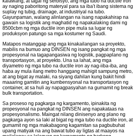
kalawang, at tagal ng serbisyo, ang mga tubo na ductile iron
ay naging paboritong materyal para sa iba't ibang sistema ng
suplay ng tubig, drainage, at industriyal na tubo.
Gayunpaman, walang alinlangan na isang napakahirap na
gawain sa logistik ang maghatid ng napakalaking dami ng
8500cbm ng mga ductile iron pipe mula sa lugar ng
produksyon patungo sa mga kostumer ng Saudi.
Matapos matanggap ang mga kinakailangan sa proyekto,
mabilis na bumuo ang DINSEN ng isang pangkat ng mga
propesyonal na tagapangasiwa ng logistik, pagpaplano ng
transportasyon, at proyekto. Una sa lahat, ang mga
diyametro ng mga tubo na ductile iron ay nag-iiba-iba, ang
haba ay mula ilang metro hanggang mahigit sampung metro,
at ang bigat ay malaki, na siyang dahilan kung bakit hindi
maaaring gamitin ang kumbensyonal na transportasyon ng
container, at sa huli ay napagpasyahan na gumamit ng break
bulk transportation.
Sa proseso ng pagkarga ng kargamento, ipinakita ng
propesyonal na pangkat ng DINSEN ang napakataas na
propesyonalismo. Maingat nilang dinisenyo ang plano ng
pagkarga ayon sa laki at bigat ng mga tubo na ductile iron, at
gumamit ng mga makabagong kagamitan sa pagbubuhat
upang matiyak na ang bawat tubo ay ligtas at maayos na