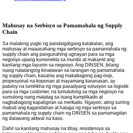
Mahusay na Serbisyo sa Pamamahala ng Supply
Chain
Sa malaking yugto ng pandaigdigang kalakalan, ang
mahusay at maaasahang mga serbisyo sa pamamahala ng
supply chain ang pangunahing ugnayan para sa mga
negosyo upang kumonekta sa mundo at makamit ang
kanilang mga layunin sa negosyo. Ang DINSEN, bilang
isang natatanging kinatawan sa larangan ng pamamahala
ng supply chain, kasama ang makabagong pag-iisip,
propesyonal na koponan at mayamang karanasan, ay
patuloy na lumilikha ng mga pasadyang solusyon sa logistik
para sa mga customer, na tumutulong sa mga negosyo na
sumulong nang matatag sa isang kumplikado at
nagbabagong kapaligiran sa merkado. Ngayon, ating suriing
mabuti ang kagandahan at halaga ng mga serbisyo sa
pamamahala ng supply chain ng DINSEN sa pamamagitan
ng dalawang aktwal na kaso.
Dahil sa kanilang mahusay na tibay, resistensya sa