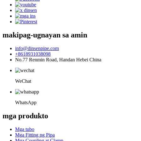
makipag-ugnayan sa amin
info@dinsenpipe.com
+8618931038098
No.77 Renmin Road, Handan Hebei China
WeChat
WhatsApp
mga produkto
Mga tubo
Mga Fitting ng Pipa
Mga Coupling at Clamp