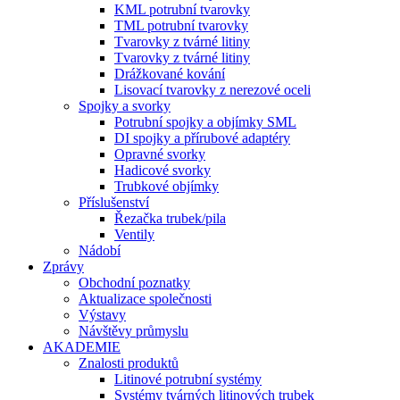
KML potrubní tvarovky
TML potrubní tvarovky
Tvarovky z tvárné litiny
Tvarovky z tvárné litiny
Drážkované kování
Lisovací tvarovky z nerezové oceli
Spojky a svorky
Potrubní spojky a objímky SML
DI spojky a přírubové adaptéry
Opravné svorky
Hadicové svorky
Trubkové objímky
Příslušenství
Řezačka trubek/pila
Ventily
Nádobí
Zprávy
Obchodní poznatky
Aktualizace společnosti
Výstavy
Návštěvy průmyslu
AKADEMIE
Znalosti produktů
Litinové potrubní systémy
Systémy tvárných litinových trubek