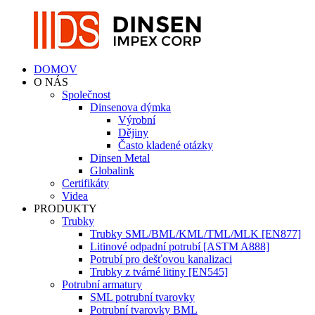
DOMOV
O NÁS
Společnost
Dinsenova dýmka
Výrobní
Dějiny
Často kladené otázky
Dinsen Metal
Globalink
Certifikáty
Videa
PRODUKTY
Trubky
Trubky SML/BML/KML/TML/MLK [EN877]
Litinové odpadní potrubí [ASTM A888]
Potrubí pro dešťovou kanalizaci
Trubky z tvárné litiny [EN545]
Potrubní armatury
SML potrubní tvarovky
Potrubní tvarovky BML