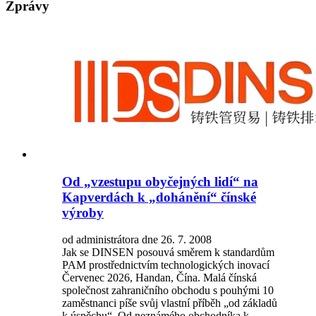
Zprávy
Od „vzestupu obyčejných lidí“ na
Kapverdách k „dohánění“ čínské
výroby
od administrátora dne 26. 7. 2008
Jak se DINSEN posouvá směrem k standardům
PAM prostřednictvím technologických inovací
Červenec 2026, Handan, Čína. Malá čínská
společnost zahraničního obchodu s pouhými 10
zaměstnanci píše svůj vlastní příběh „od základů
k úspěchu“. Od neznámého obchodníka k