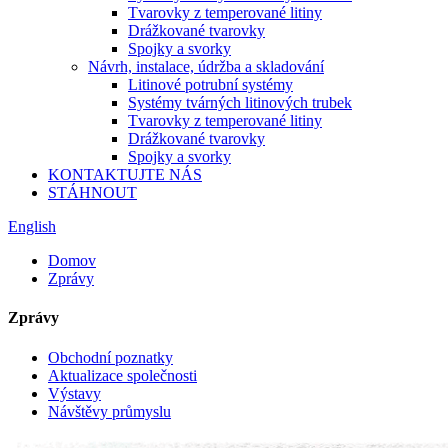
Tvarovky z temperované litiny
Drážkované tvarovky
Spojky a svorky
Návrh, instalace, údržba a skladování
Litinové potrubní systémy
Systémy tvárných litinových trubek
Tvarovky z temperované litiny
Drážkované tvarovky
Spojky a svorky
KONTAKTUJTE NÁS
STÁHNOUT
English
Domov
Zprávy
Zprávy
Obchodní poznatky
Aktualizace společnosti
Výstavy
Návštěvy průmyslu