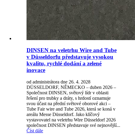
DINSEN na veletrhu Wire and Tube
v Düsseldorfu představuje vysokou
kvalitu, rychlé dodání a zelené
inovace
od administrátora dne 26. 4. 2028
DÜSSELDORF, NĚMECKO – duben 2026 –
Společnost DINSEN, světový lídr v oblasti
řešení pro trubky a dráty, s hrdostí oznamuje
svou účast na přední světové oborové akci –
Tube Fair wire and Tube 2026, která se koná v
areálu Messe Düsseldorf. Jako klíčový
vystavovatel na veletrhu Wire Düsseldorf 2026
společnost DINSEN představuje své nejnovější...
Číst dále