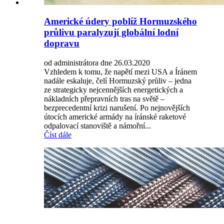
Americké údery poblíž Hormuzského
průlivu paralyzují globální lodní
dopravu
od administrátora dne 26.03.2020
Vzhledem k tomu, že napětí mezi USA a Íránem
nadále eskaluje, čelí Hormuzský průliv – jedna
ze strategicky nejcennějších energetických a
nákladních přepravních tras na světě –
bezprecedentní krizi narušení. Po nejnovějších
útocích americké armády na íránské raketové
odpalovací stanoviště a námořní...
Číst dále