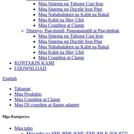
Mga Sistema ng Tubong Cast Iron
Mga Sistema ng Ductile Iron Pipe
Mga Nababaluktot na Kabit na Bakal
Mga Kabit na May Ukit
Mga Coupling at Clamp
Disenyo, Pag-install, Pagpapanatili at Pag-iimbak
Mga Sistema ng Tubong Cast Iron
Mga Sistema ng Ductile Iron Pipe
Mga Nababaluktot na Kabit na Bakal
Mga Kabit na May Ukit
Mga Coupling at Clamp
KONTAKIN KAMI
I-DOWNLOAD
English
Tahanan
Mga Produkto
Mga Coupling at Clamp
Mga DI coupling at flange adapter
Mga Kategorya
Mga tubo
Mga tubo na SML/BML/KML/TML/MLK [EN 877]