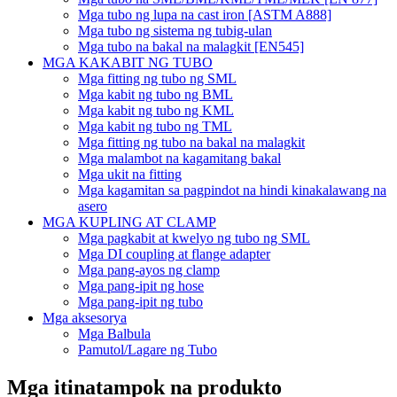
Mga tubo ng lupa na cast iron [ASTM A888]
Mga tubo ng sistema ng tubig-ulan
Mga tubo na bakal na malagkit [EN545]
MGA KAKABIT NG TUBO
Mga fitting ng tubo ng SML
Mga kabit ng tubo ng BML
Mga kabit ng tubo ng KML
Mga kabit ng tubo ng TML
Mga fitting ng tubo na bakal na malagkit
Mga malambot na kagamitang bakal
Mga ukit na fitting
Mga kagamitan sa pagpindot na hindi kinakalawang na
asero
MGA KUPLING AT CLAMP
Mga pagkabit at kwelyo ng tubo ng SML
Mga DI coupling at flange adapter
Mga pang-ayos ng clamp
Mga pang-ipit ng hose
Mga pang-ipit ng tubo
Mga aksesorya
Mga Balbula
Pamutol/Lagare ng Tubo
Mga itinatampok na produkto