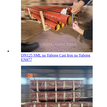
DN125 SML na Tubong Cast Iron na Tubong
EN877