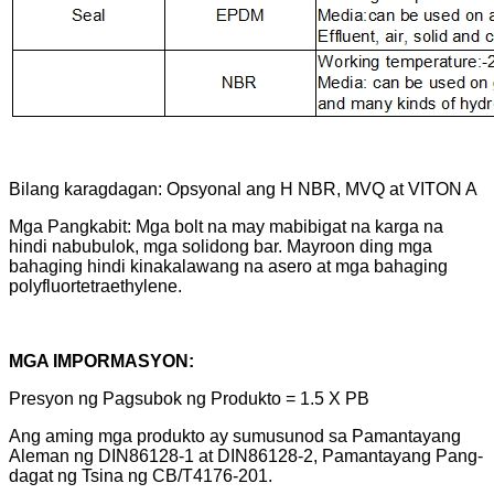
Bilang karagdagan: Opsyonal ang H NBR, MVQ at VITON A
Mga Pangkabit: Mga bolt na may mabibigat na karga na
hindi nabubulok, mga solidong bar. Mayroon ding mga
bahaging hindi kinakalawang na asero at mga bahaging
polyfluortetraethylene.
MGA IMPORMASYON:
Presyon ng Pagsubok ng Produkto = 1.5 X PB
Ang aming mga produkto ay sumusunod sa Pamantayang
Aleman ng DIN86128-1 at DIN86128-2, Pamantayang Pang-
dagat ng Tsina ng CB/T4176-201.