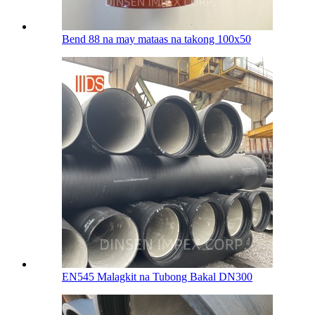
Bend 88 na may mataas na takong 100х50
EN545 Malagkit na Tubong Bakal DN300