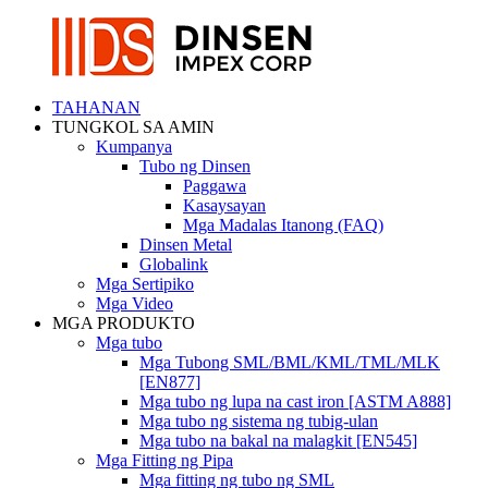
TAHANAN
TUNGKOL SA AMIN
Kumpanya
Tubo ng Dinsen
Paggawa
Kasaysayan
Mga Madalas Itanong (FAQ)
Dinsen Metal
Globalink
Mga Sertipiko
Mga Video
MGA PRODUKTO
Mga tubo
Mga Tubong SML/BML/KML/TML/MLK
[EN877]
Mga tubo ng lupa na cast iron [ASTM A888]
Mga tubo ng sistema ng tubig-ulan
Mga tubo na bakal na malagkit [EN545]
Mga Fitting ng Pipa
Mga fitting ng tubo ng SML