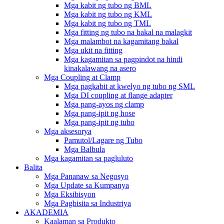
Mga kabit ng tubo ng BML
Mga kabit ng tubo ng KML
Mga kabit ng tubo ng TML
Mga fitting ng tubo na bakal na malagkit
Mga malambot na kagamitang bakal
Mga ukit na fitting
Mga kagamitan sa pagpindot na hindi
kinakalawang na asero
Mga Coupling at Clamp
Mga pagkabit at kwelyo ng tubo ng SML
Mga DI coupling at flange adapter
Mga pang-ayos ng clamp
Mga pang-ipit ng hose
Mga pang-ipit ng tubo
Mga aksesorya
Pamutol/Lagare ng Tubo
Mga Balbula
Mga kagamitan sa pagluluto
Balita
Mga Pananaw sa Negosyo
Mga Update sa Kumpanya
Mga Eksibisyon
Mga Pagbisita sa Industriya
AKADEMIA
Kaalaman sa Produkto