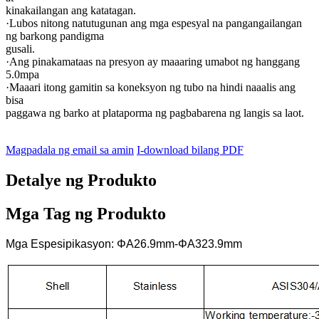
kinakailangan ang katatagan.
·Lubos nitong natutugunan ang mga espesyal na pangangailangan
ng barkong pandigma
gusali.
·Ang pinakamataas na presyon ay maaaring umabot ng hanggang
5.0mpa
·Maaari itong gamitin sa koneksyon ng tubo na hindi naaalis ang
bisa
paggawa ng barko at plataporma ng pagbabarena ng langis sa laot.
Magpadala ng email sa amin
I-download bilang PDF
Detalye ng Produkto
Mga Tag ng Produkto
Mga Espesipikasyon: ΦA26.9mm-ΦA323.9mm