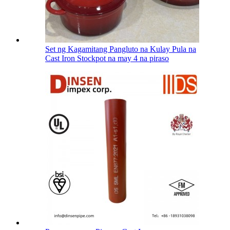
Set ng Kagamitang Pangluto na Kulay Pula na
Cast Iron Stockpot na may 4 na piraso