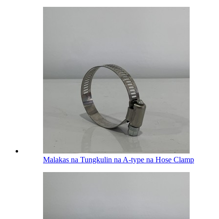
Malakas na Tungkulin na A-type na Hose Clamp