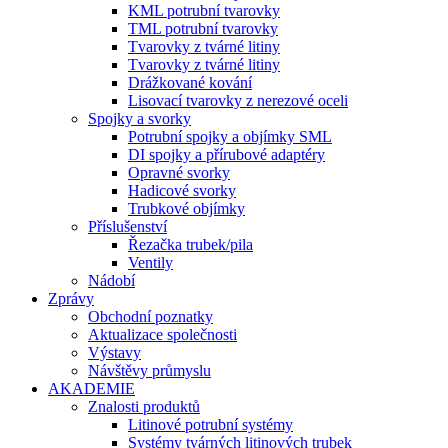
KML potrubní tvarovky
TML potrubní tvarovky
Tvarovky z tvárné litiny
Tvarovky z tvárné litiny
Drážkované kování
Lisovací tvarovky z nerezové oceli
Spojky a svorky
Potrubní spojky a objímky SML
DI spojky a přírubové adaptéry
Opravné svorky
Hadicové svorky
Trubkové objímky
Příslušenství
Řezačka trubek/pila
Ventily
Nádobí
Zprávy
Obchodní poznatky
Aktualizace společnosti
Výstavy
Návštěvy průmyslu
AKADEMIE
Znalosti produktů
Litinové potrubní systémy
Systémy tvárných litinových trubek