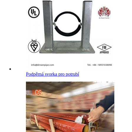
Podpěrná svorka pro potrubí