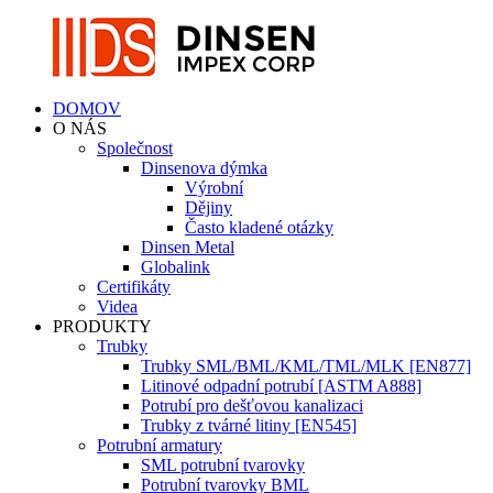
DOMOV
O NÁS
Společnost
Dinsenova dýmka
Výrobní
Dějiny
Často kladené otázky
Dinsen Metal
Globalink
Certifikáty
Videa
PRODUKTY
Trubky
Trubky SML/BML/KML/TML/MLK [EN877]
Litinové odpadní potrubí [ASTM A888]
Potrubí pro dešťovou kanalizaci
Trubky z tvárné litiny [EN545]
Potrubní armatury
SML potrubní tvarovky
Potrubní tvarovky BML