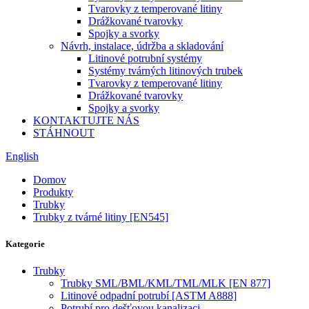
Tvarovky z temperované litiny
Drážkované tvarovky
Spojky a svorky
Návrh, instalace, údržba a skladování
Litinové potrubní systémy
Systémy tvárných litinových trubek
Tvarovky z temperované litiny
Drážkované tvarovky
Spojky a svorky
KONTAKTUJTE NÁS
STÁHNOUT
English
Domov
Produkty
Trubky
Trubky z tvárné litiny [EN545]
Kategorie
Trubky
Trubky SML/BML/KML/TML/MLK [EN 877]
Litinové odpadní potrubí [ASTM A888]
Potrubí pro dešťovou kanalizaci