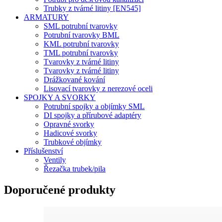
Trubky z tvárné litiny [EN545]
ARMATURY
SML potrubní tvarovky
Potrubní tvarovky BML
KML potrubní tvarovky
TML potrubní tvarovky
Tvarovky z tvárné litiny
Tvarovky z tvárné litiny
Drážkované kování
Lisovací tvarovky z nerezové oceli
SPOJKY A SVORKY
Potrubní spojky a objímky SML
DI spojky a přírubové adaptéry
Opravné svorky
Hadicové svorky
Trubkové objímky
Příslušenství
Ventily
Řezačka trubek/pila
Doporučené produkty