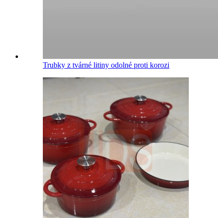
Trubky z tvárné litiny odolné proti korozi