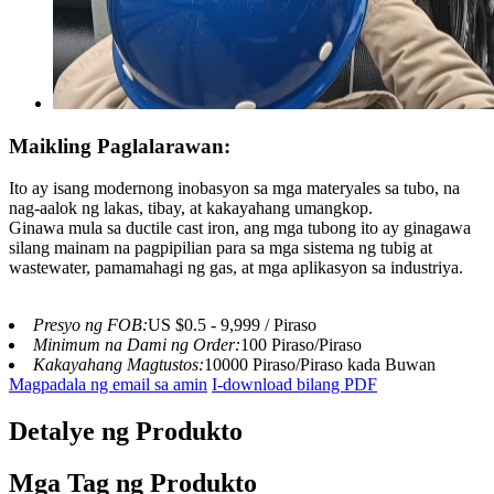
Maikling Paglalarawan:
Ito ay isang modernong inobasyon sa mga materyales sa tubo, na
nag-aalok ng lakas, tibay, at kakayahang umangkop.
Ginawa mula sa ductile cast iron, ang mga tubong ito ay ginagawa
silang mainam na pagpipilian para sa mga sistema ng tubig at
wastewater, pamamahagi ng gas, at mga aplikasyon sa industriya.
Presyo ng FOB:
US $0.5 - 9,999 / Piraso
Minimum na Dami ng Order:
100 Piraso/Piraso
Kakayahang Magtustos:
10000 Piraso/Piraso kada Buwan
Magpadala ng email sa amin
I-download bilang PDF
Detalye ng Produkto
Mga Tag ng Produkto