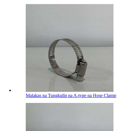
Malakas na Tungkulin na A-type na Hose Clamp