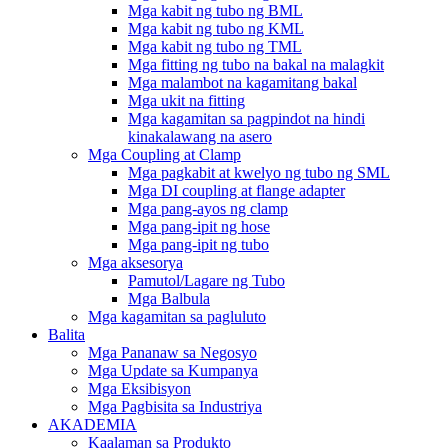
Mga kabit ng tubo ng BML
Mga kabit ng tubo ng KML
Mga kabit ng tubo ng TML
Mga fitting ng tubo na bakal na malagkit
Mga malambot na kagamitang bakal
Mga ukit na fitting
Mga kagamitan sa pagpindot na hindi
kinakalawang na asero
Mga Coupling at Clamp
Mga pagkabit at kwelyo ng tubo ng SML
Mga DI coupling at flange adapter
Mga pang-ayos ng clamp
Mga pang-ipit ng hose
Mga pang-ipit ng tubo
Mga aksesorya
Pamutol/Lagare ng Tubo
Mga Balbula
Mga kagamitan sa pagluluto
Balita
Mga Pananaw sa Negosyo
Mga Update sa Kumpanya
Mga Eksibisyon
Mga Pagbisita sa Industriya
AKADEMIA
Kaalaman sa Produkto