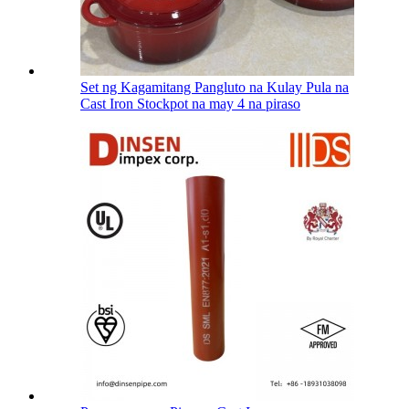
Set ng Kagamitang Pangluto na Kulay Pula na
Cast Iron Stockpot na may 4 na piraso