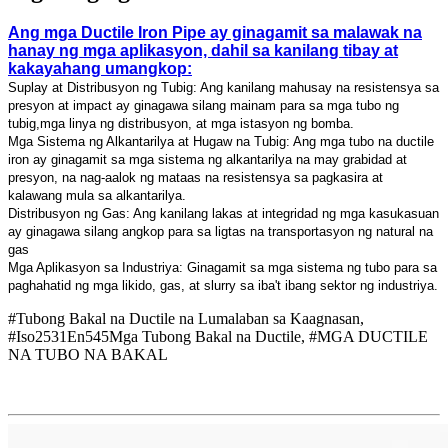
Ang mga Ductile Iron Pipe ay ginagamit sa malawak na
hanay ng mga aplikasyon, dahil sa kanilang tibay at
kakayahang umangkop:
Suplay at Distribusyon ng Tubig: Ang kanilang mahusay na resistensya sa
presyon at impact ay ginagawa silang mainam para sa mga tubo ng
tubig,
mga linya ng distribusyon, at mga istasyon ng bomba.
Mga Sistema ng Alkantarilya at Hugaw na Tubig: Ang mga tubo na ductile
iron ay ginagamit sa mga sistema ng alkantarilya na may grabidad at
presyon, na nag-aalok ng mataas na resistensya sa pagkasira at
kalawang mula sa alkantarilya.
Distribusyon ng Gas: Ang kanilang lakas at integridad ng mga kasukasuan
ay ginagawa silang angkop para sa ligtas na transportasyon ng natural na
gas
Mga Aplikasyon sa Industriya: Ginagamit sa mga sistema ng tubo para sa
paghahatid ng mga likido, gas, at slurry sa iba't ibang sektor ng industriya.
#Tubong Bakal na Ductile na Lumalaban sa Kaagnasan,
#Iso2531En545Mga Tubong Bakal na Ductile, #MGA DUCTILE
NA TUBO NA BAKAL