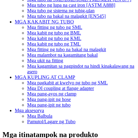
Mga tubo ng lupa na cast iron [ASTM A888]
Mga tubo ng sistema ng tubig-ulan
Mga tubo na bakal na malagkit [EN545]
MGA KAKABIT NG TUBO
Mga fitting ng tubo ng SML
Mga kabit ng tubo ng BML
Mga kabit ng tubo ng KML
Mga kabit ng tubo ng TML
Mga fitting ng tubo na bakal na malagkit
Mga malambot na kagamitang bakal
Mga ukit na fitting
Mga kagamitan sa pagpindot na hindi kinakalawang na
asero
MGA KUPLING AT CLAMP
Mga pagkabit at kwelyo ng tubo ng SML
Mga DI coupling at flange adapter
Mga pang-ayos ng clamp
Mga pang-ipit ng hose
Mga pang-ipit ng tubo
Mga aksesorya
Mga Balbula
Pamutol/Lagare ng Tubo
Mga itinatampok na produkto