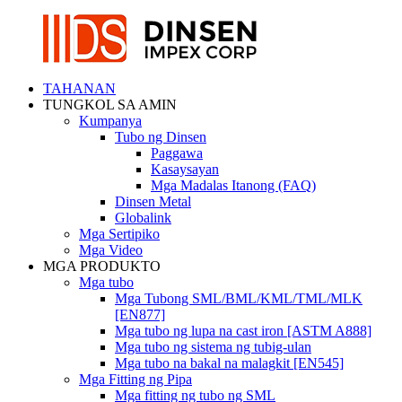
TAHANAN
TUNGKOL SA AMIN
Kumpanya
Tubo ng Dinsen
Paggawa
Kasaysayan
Mga Madalas Itanong (FAQ)
Dinsen Metal
Globalink
Mga Sertipiko
Mga Video
MGA PRODUKTO
Mga tubo
Mga Tubong SML/BML/KML/TML/MLK
[EN877]
Mga tubo ng lupa na cast iron [ASTM A888]
Mga tubo ng sistema ng tubig-ulan
Mga tubo na bakal na malagkit [EN545]
Mga Fitting ng Pipa
Mga fitting ng tubo ng SML