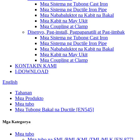
Mga Sistema ng Tubong Cast Iron
Mga Sistema ng Ductile Iron Pipe
Mga Nababaluktot na Kabit na Bakal
Mga Kabit na May Ukit
Mga Coupling at Clamp
Disenyo, Pag-install, Pagpapanatili at Pag-iimbak
Mga Sistema ng Tubong Cast Iron
Mga Sistema ng Ductile Iron Pipe
Mga Nababaluktot na Kabit na Bakal
Mga Kabit na May Ukit
Mga Coupling at Clamp
KONTAKIN KAMI
I-DOWNLOAD
English
Tahanan
Mga Produkto
Mga tubo
Mga Tubong Bakal na Ductile [EN545]
Mga Kategorya
Mga tubo
Mga tubo na SML/BML/KML/TML/MLK [EN 877]