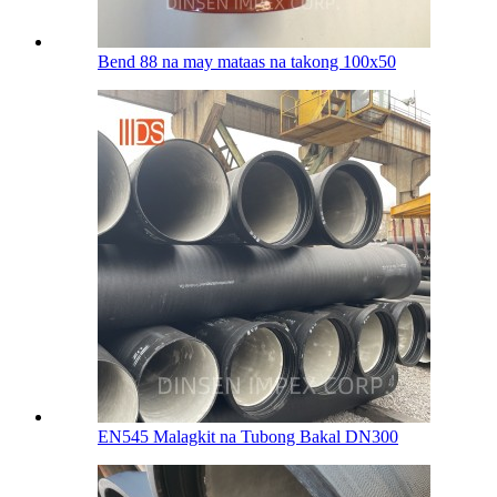
Bend 88 na may mataas na takong 100х50
EN545 Malagkit na Tubong Bakal DN300