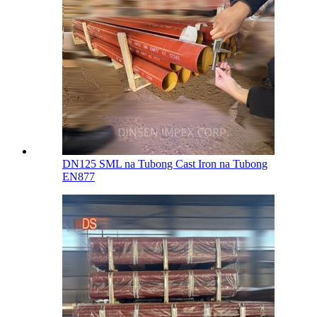
DN125 SML na Tubong Cast Iron na Tubong
EN877